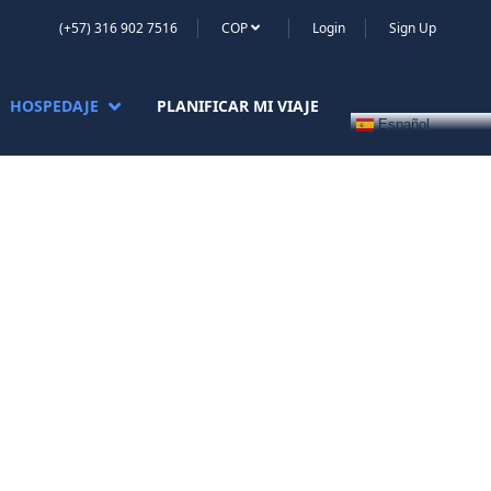
(+57) 316 902 7516
COP
Login
Sign Up
HOSPEDAJE
PLANIFICAR MI VIAJE
Español
Y