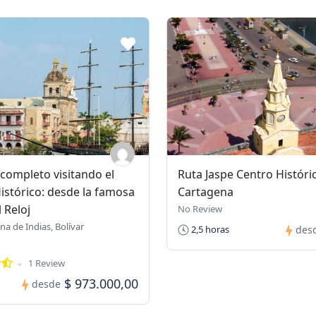
 completo visitando el
Ruta Jaspe Centro Históri
istórico: desde la famosa
Cartagena
 Reloj
No Review
a de Indias, Bolívar
2,5 horas
des
1 Review
$ 973.000,00
desde