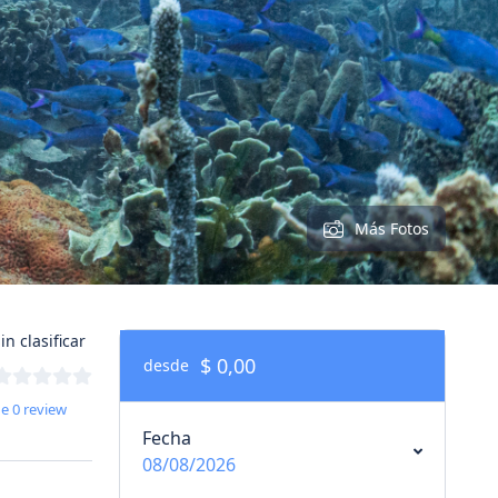
Más Fotos
in clasificar
$ 0,00
desde
e 0 review
Fecha
08/08/2026