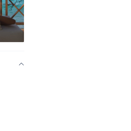
55 min
Primera inmersión