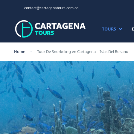
contact@cartagenatours.com.co
TOURS
Home
Tour De Snorkeling en Cartagena – Islas Del Rosario