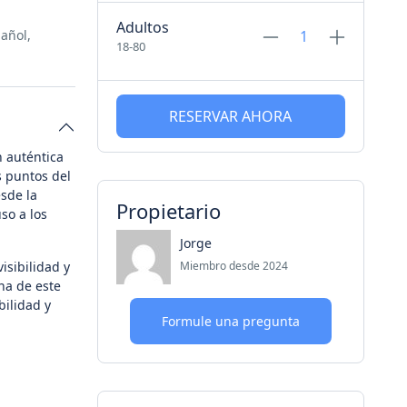
Adultos
añol,
18-80
RESERVAR AHORA
 auténtica
s puntos del
sde la
Propietario
so a los
Jorge
Miembro desde 2024
isibilidad y
na de este
bilidad y
Formule una pregunta