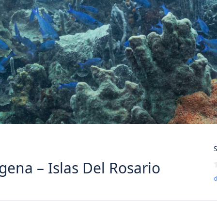
S
gena – Islas Del Rosario
d