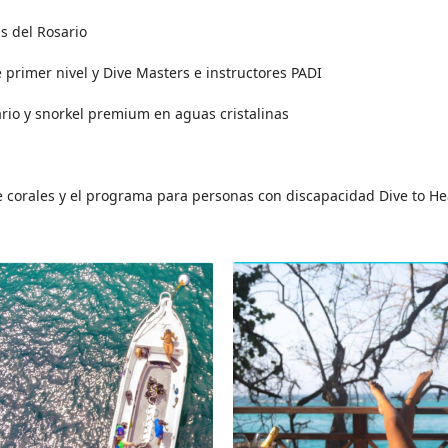
s del Rosario
 primer nivel y Dive Masters e instructores PADI
ario y snorkel premium en aguas cristalinas
e corales y el programa para personas con discapacidad Dive to He
 lancha rápida a las Islas del
Bienvenida en nuestra base de b
ubicada en uno de los mejores h
las islas. Revisión y entrega del 
buceo.