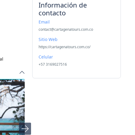
Información de
contacto
Email
contact@cartagenatours.com.co
Sitio Web
https://cartagenatours.com.co/
Celular
al
+57 3169027516
uceo,
En los arrecifes del parque
D
oteles de
equipo de