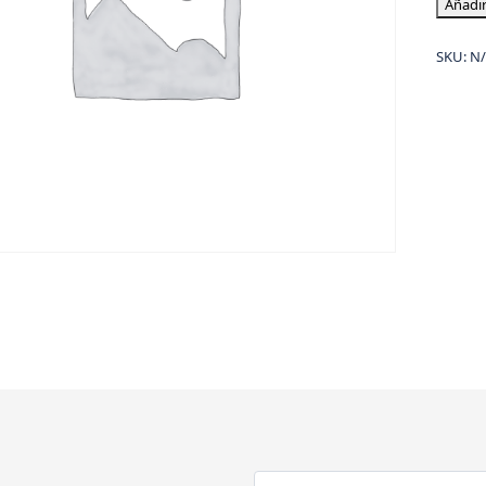
Añadir
SKU:
N