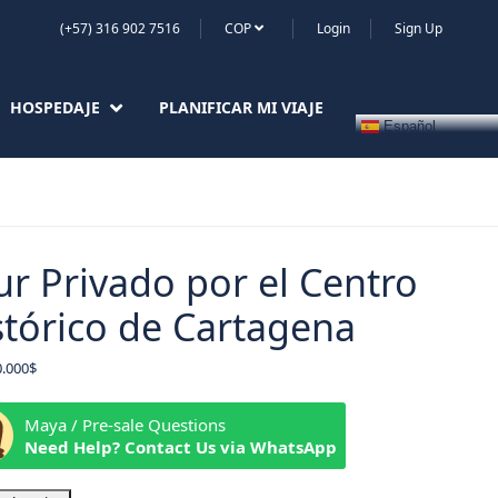
(+57) 316 902 7516
COP
Login
Sign Up
HOSPEDAJE
PLANIFICAR MI VIAJE
Español
ur Privado por el Centro
stórico de Cartagena
0.000
$
Maya / Pre-sale Questions
Need Help? Contact Us via WhatsApp